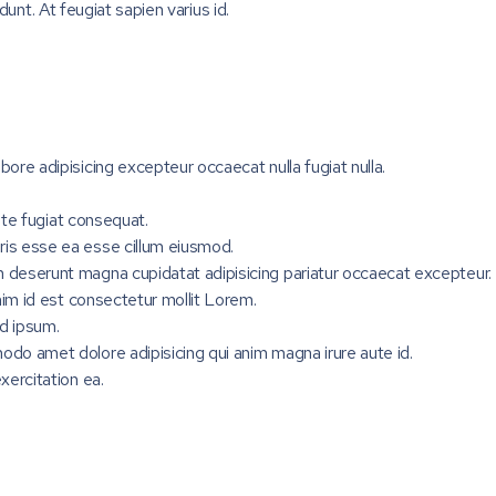
dunt. At feugiat sapien varius id.
ore adipisicing excepteur occaecat nulla fugiat nulla.
.
aute fugiat consequat.
ris esse ea esse cillum eiusmod.
m deserunt magna cupidatat adipisicing pariatur occaecat excepteur.
enim id est consectetur mollit Lorem.
d ipsum.
odo amet dolore adipisicing qui anim magna irure aute id.
xercitation ea.