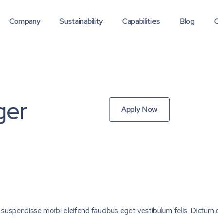
Company
Sustainability
Capabilities
Blog
C
ger
Apply Now
am suspendisse morbi eleifend faucibus eget vestibulum felis. Dictum q