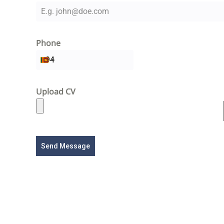
Phone
Sri Lanka +94
Upload CV
Send Message