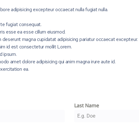
ore adipisicing excepteur occaecat nulla fugiat nulla.
.
aute fugiat consequat.
ris esse ea esse cillum eiusmod.
m deserunt magna cupidatat adipisicing pariatur occaecat excepteur.
enim id est consectetur mollit Lorem.
d ipsum.
odo amet dolore adipisicing qui anim magna irure aute id.
xercitation ea.
Last Name